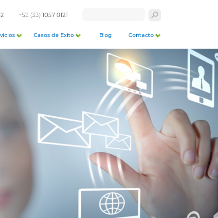
32
+52 (33)
1057 0121
vicios
Casos de Exito
Blog
Contacto