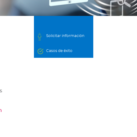
Solicitar información
Casos de éxito
s
n