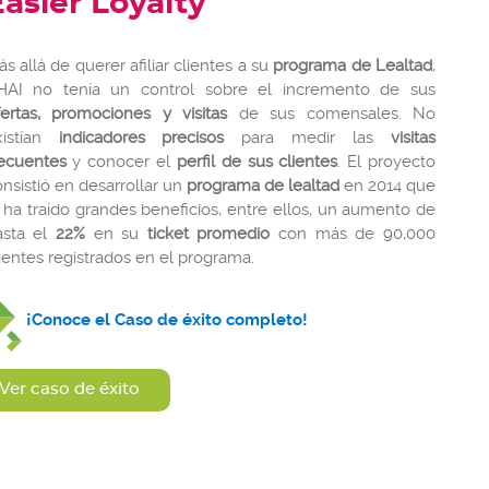
Easier Loyalty
s allá de querer afiliar clientes a su
programa de Lealtad
,
HAI no tenía un control sobre el incremento de sus
fertas, promociones y visitas
de sus comensales. No
xistían
indicadores precisos
para medir las
visitas
recuentes
y conocer el
perfil de sus clientes
. El proyecto
nsistió en desarrollar un
programa de lealtad
en 2014 que
 ha traído grandes beneficios, entre ellos, un aumento de
asta el
22%
en su
ticket promedio
con más de 90,000
ientes registrados en el programa.
¡Conoce el Caso de éxito completo!
Ver caso de éxito