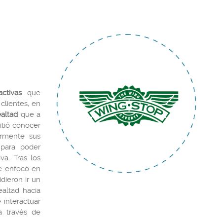
ctivas
que
clientes, en
altad
que a
tió conocer
armente sus
para poder
va. Tras los
se enfocó en
idieron ir un
ealtad hacia
 interactuar
a través de