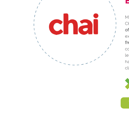
Má
C
o
e
f
co
le
h
cl