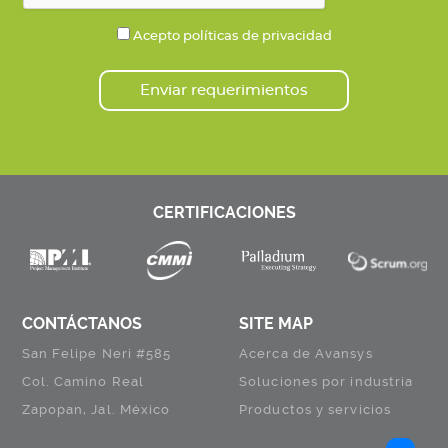
Acepto políticas de privacidad
Enviar requerimientos
CERTIFICACIONES
CONTÁCTANOS
SITE MAP
San Felipe Neri #585
Acerca de Avansys
Col. Camino Real
Soluciones por industria
Zapopan, Jal. México
Productos y servicios